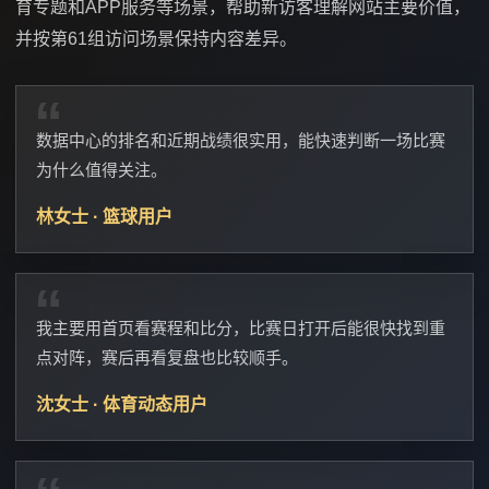
育专题和APP服务等场景，帮助新访客理解网站主要价值，
并按第61组访问场景保持内容差异。
数据中心的排名和近期战绩很实用，能快速判断一场比赛
为什么值得关注。
林女士 · 篮球用户
我主要用首页看赛程和比分，比赛日打开后能很快找到重
点对阵，赛后再看复盘也比较顺手。
沈女士 · 体育动态用户