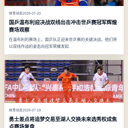
体育动态
2026-07-20
国乒温布利迎决战双线出击冲击世乒赛冠军辉煌
赛场观察
在温布利的赛场上，国乒队正迎来世乒赛的关键决战，他们将
以双线作战的姿态向冠军荣耀发起
体育动态
2026-07-19
勇士差点将追梦交易至湖人交换未来选秀权成焦
点赛场复盘