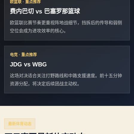
欧篮联 · 重点推荐
费内巴切 vs 巴塞罗那篮球
欧篮联比赛节奏更重视阵地战细节，挡拆后的传导和弱侧
空位会成为进攻效率的核心。
电竞 · 重点推荐
JDG vs WBG
这场对决适合关注打野路线和中路支援速度。前十五分钟
资源分配，将决定后续团战主动权。
最新体育动态