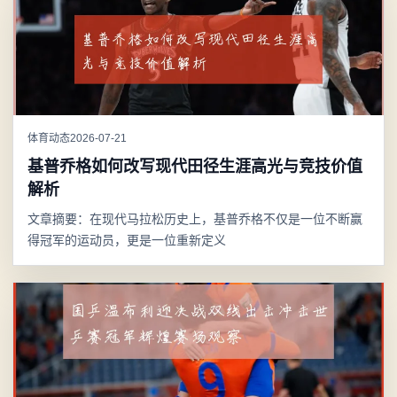
体育动态
2026-07-21
基普乔格如何改写现代田径生涯高光与竞技价值
解析
文章摘要：在现代马拉松历史上，基普乔格不仅是一位不断赢
得冠军的运动员，更是一位重新定义