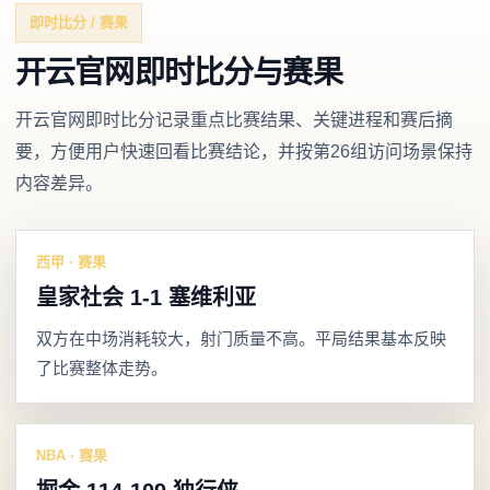
即时比分 / 赛果
开云官网即时比分与赛果
开云官网即时比分记录重点比赛结果、关键进程和赛后摘
要，方便用户快速回看比赛结论，并按第26组访问场景保持
内容差异。
西甲 · 赛果
皇家社会 1-1 塞维利亚
双方在中场消耗较大，射门质量不高。平局结果基本反映
了比赛整体走势。
NBA · 赛果