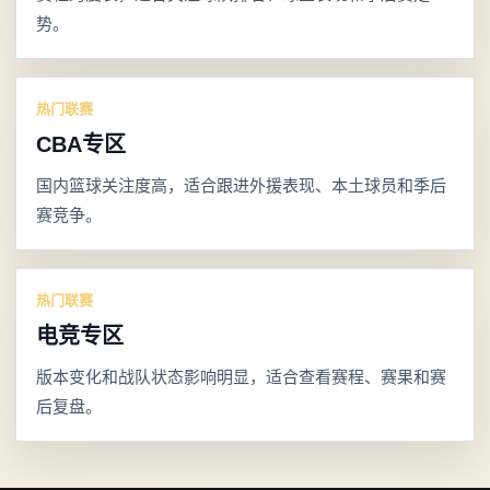
势。
热门联赛
CBA专区
国内篮球关注度高，适合跟进外援表现、本土球员和季后
赛竞争。
热门联赛
电竞专区
版本变化和战队状态影响明显，适合查看赛程、赛果和赛
后复盘。