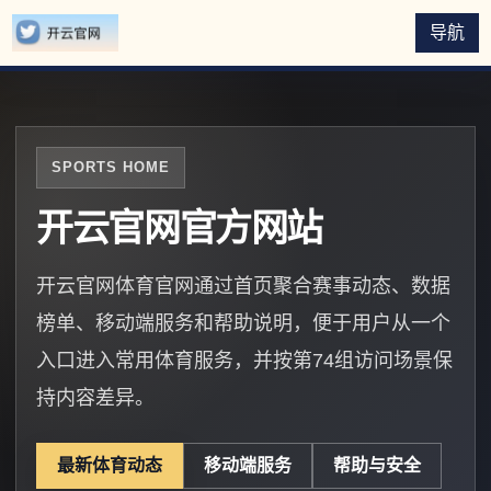
导航
SPORTS HOME
开云官网官方网站
开云官网体育官网通过首页聚合赛事动态、数据
榜单、移动端服务和帮助说明，便于用户从一个
入口进入常用体育服务，并按第74组访问场景保
持内容差异。
最新体育动态
移动端服务
帮助与安全