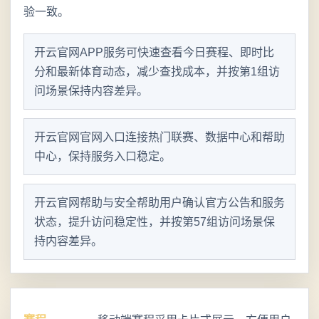
验一致。
开云官网APP服务可快速查看今日赛程、即时比
分和最新体育动态，减少查找成本，并按第1组访
问场景保持内容差异。
开云官网官网入口连接热门联赛、数据中心和帮助
中心，保持服务入口稳定。
开云官网帮助与安全帮助用户确认官方公告和服务
状态，提升访问稳定性，并按第57组访问场景保
持内容差异。