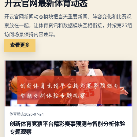
开云官网最新体育动态
开云官网新闻动态模块把当天重要新闻、阵容变化和比赛观
察放在一起，让体育资讯和数据模块互相衔接，并按第25组
访问场景保持内容差异。
查看更多
体育动态
2026-07-24
创新体育竞猜平台精彩赛事预测与智能分析体验
专题观察