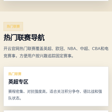
热门联赛
热门联赛导航
开云官网热门联赛覆盖英超、欧冠、NBA、中超、CBA和电
竞赛事，方便用户按兴趣追踪固定赛事。
热门联赛
英超专区
赛程密集、对抗强度高，适合关注积分争夺、德比战和强
队状态。