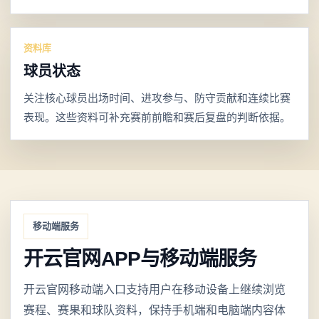
资料库
球员状态
关注核心球员出场时间、进攻参与、防守贡献和连续比赛
表现。这些资料可补充赛前前瞻和赛后复盘的判断依据。
移动端服务
开云官网APP与移动端服务
开云官网移动端入口支持用户在移动设备上继续浏览
赛程、赛果和球队资料，保持手机端和电脑端内容体