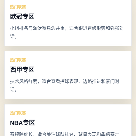
热门联赛
欧冠专区
小组排名与淘汰赛悬念并重，适合跟进晋级形势和强强对
话。
热门联赛
西甲专区
技术风格鲜明，适合查看控球表现、边路推进和豪门对
话。
热门联赛
NBA专区
赛程跨度长，适合关注球队排名、球星表现和季后赛走