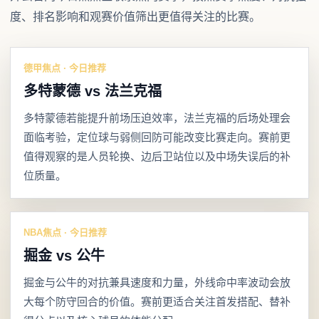
度、排名影响和观赛价值筛出更值得关注的比赛。
德甲焦点 · 今日推荐
多特蒙德 vs 法兰克福
多特蒙德若能提升前场压迫效率，法兰克福的后场处理会
面临考验，定位球与弱侧回防可能改变比赛走向。赛前更
值得观察的是人员轮换、边后卫站位以及中场失误后的补
位质量。
NBA焦点 · 今日推荐
掘金 vs 公牛
掘金与公牛的对抗兼具速度和力量，外线命中率波动会放
大每个防守回合的价值。赛前更适合关注首发搭配、替补