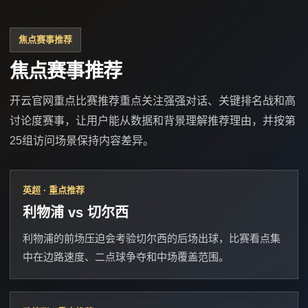
焦点赛事推荐
焦点赛事推荐
开云官网重点比赛推荐重点关注强强对话、关键排名战和高
讨论度赛事，让用户能从数据和背景理解推荐理由，并按第
25组访问场景保持内容差异。
英超 · 重点推荐
利物浦 vs 切尔西
利物浦的前场压迫会考验切尔西的后场出球，比赛看点集
中在边路速度、二点球争夺和中场覆盖范围。