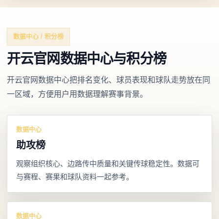
数据中心 / 积分榜
开云官网数据中心与积分榜
开云官网数据中心把排名变化、球员表现和球队走势放在同
一区域，方便用户用数据理解赛事背景。
数据中心
助攻榜
观察组织核心、边路传中质量和关键传球稳定性。数据可
与赛程、赛果和球队资料一起参考。
数据中心