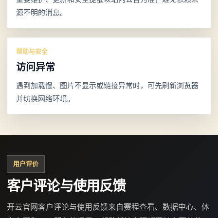
源不明的消息。
帮助与安全
访问异常
遇到加载慢、图片不显示或链接异常时，可先刷新浏览器
并切换网络环境。
用户评价
客户评论与使用反馈
开云官网客户评论与使用反馈来自赛程查看、数据中心、体